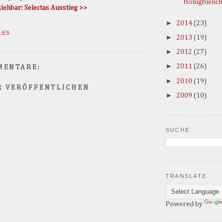
Honigbienc
iehbar: Selectas Ausstieg >>
►
2014
(23)
LES
►
2013
(19)
►
2012
(27)
►
2011
(26)
MENTARE:
►
2010
(19)
 VERÖFFENTLICHEN
►
2009
(10)
SUCHE
TRANSLATE
Powered by