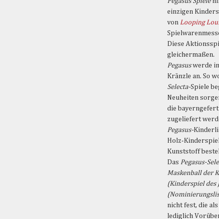
Pegasus Spiele
hi
einzigen Kinders
von
Looping Lou
Spielwarenmesse 
Diese Aktionsspi
gleichermaßen.
Pegasus
werde in
Kränzle an. So w
Selecta-
Spiele be
Neuheiten sorge
die bayerngefert
zugeliefert werd
Pegasus-
Kinderli
Holz-Kinderspiel
Kunststoff beste
Das
Pegasus-Sele
Maskenball der Kä
(Kinderspiel des 
(Nominierungslis
nicht fest, die a
lediglich Vorübe