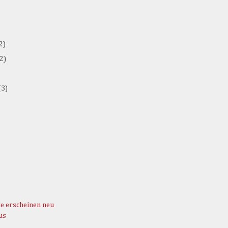
2)
(2)
(3)
le erscheinen neu
us