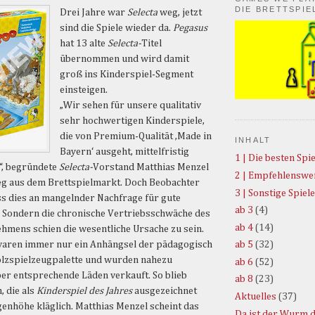
DIE BRETTSPIE
Drei Jahre war
Selecta
weg, jetzt
sind die Spiele wieder da.
Pegasus
hat 13 alte
Selecta-
Titel
übernommen und wird damit
groß ins Kinderspiel-Segment
einsteigen.
„Wir sehen für unsere qualitativ
sehr hochwertigen Kinderspiele,
die von Premium-Qualität ,Made in
INHALT
Bayern‘ ausgeht, mittelfristig
1 | Die besten Spie
“, begründete
Selecta-
Vorstand Matthias Menzel
2 | Empfehlenswer
eg aus dem Brettspielmarkt. Doch Beobachter
3 | Sonstige Spiele
ss dies an mangelnder Nachfrage für gute
ab 3
(4)
. Sondern die chronische Vertriebsschwäche des
ab 4
(14)
hmens schien die wesentliche Ursache zu sein.
 waren immer nur ein Anhängsel der pädagogisch
ab 5
(32)
lzspielzeugpalette und wurden nahezu
ab 6
(52)
ber entsprechende Läden verkauft. So blieb
ab 8
(23)
, die als
Kinderspiel des Jahres
ausgezeichnet
Aktuelles
(37)
genhöhe kläglich. Matthias Menzel scheint das
Da ist der Wurm d