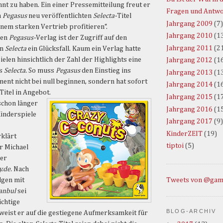
nt zu haben. Ein einer Pressemitteilung freut er
Fragen und Antw
n
Pegasus
neu veröffentlichten
Selecta-
Titel
Jahrgang 2009
(7)
inem starken Vertrieb profitieren“.
Jahrgang 2010
(1
hen
Pegasus-
Verlag ist der Zugriff auf den
Jahrgang 2011
(2
on
Selecta
ein Glücksfall. Kaum ein Verlag hatte
elen hinsichtlich der Zahl der Highlights eine
Jahrgang 2012
(1
ls
Selecta.
So muss
Pegasus
den Einstieg ins
Jahrgang 2013
(1
ent nicht bei null beginnen, sondern hat sofort
Jahrgang 2014
(1
 Titel in Angebot.
Jahrgang 2015
(1
schon länger
Jahrgang 2016
(1
inderspiele
Jahrgang 2017
(9)
KinderZEIT
(19)
klärt
tiptoi
(5)
r Michael
er
.de.
Nach
Tweets von @gam
lgen mit
tanbul
sei
ichtige
BLOG-ARCHIV
 weist er auf die gestiegene Aufmerksamkeit für