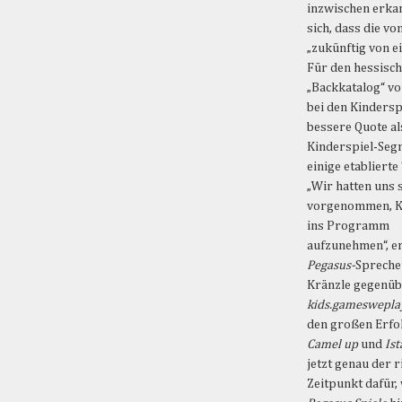
inzwischen erkan
sich, dass die vo
„zukünftig von e
Für den hessisc
„Backkatalog“ v
bei den Kinderspi
bessere Quote a
Kinderspiel-Segm
einige etablierte
„Wir hatten uns 
vorgenommen, K
ins Programm
aufzunehmen“, er
Pegasus-
Spreche
Kränzle gegenüb
kids.gamesweplay
den großen Erfo
Camel up
und
Is
jetzt genau der r
Zeitpunkt dafür,