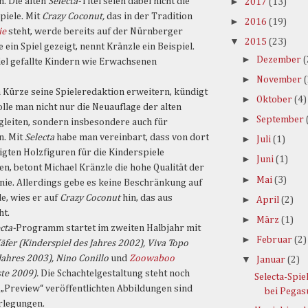
►
n. Die alten
Selecta-
Titel seien dabei nicht die
2017
(13)
piele. Mit
Crazy Coconut,
das in der Tradition
►
2016
(19)
ie
steht, werde bereits auf der Nürnberger
▼
2015
(23)
ein Spiel gezeigt, nennt Kränzle ein Beispiel.
►
Dezember
(
el gefallte Kindern wie Erwachsenen
►
November
 Kürze seine Spieleredaktion erweitern, kündigt
►
Oktober
(4)
olle man nicht nur die Neuauflage der alten
►
September
gleiten, sondern insbesondere auch für
n. Mit
Selecta
habe man vereinbart, dass von dort
►
Juli
(1)
igten Holzfiguren für die Kinderspiele
►
Juni
(1)
en, betont Michael Kränzle die hohe Qualität der
►
Mai
(3)
nie. Allerdings gebe es keine Beschränkung auf
e, wies er auf
Crazy Coconut
hin, das aus
►
April
(2)
ht.
►
März
(1)
cta-
Programm startet im zweiten Halbjahr mit
►
Februar
(2)
fer (Kinderspiel des Jahres 2002), Viva Topo
Jahres 2003), Nino Conillo
und
Zoowaboo
▼
Januar
(2)
te 2009).
Die Schachtelgestaltung steht noch
Selecta-Spie
ls „Preview“ veröffentlichten Abbildungen sind
bei Pegas
rlegungen.