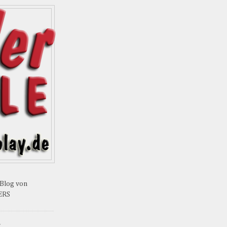
-Blog von
ERS
Y