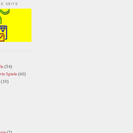
LE SEITE
le
(54)
te Spiele
(60)
(10)
rin
(7)