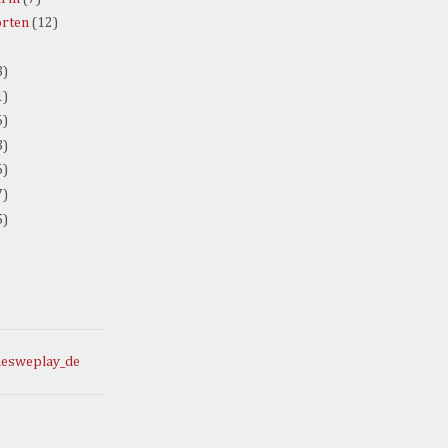
orten
(12)
3)
1)
6)
3)
6)
7)
5)
esweplay_de