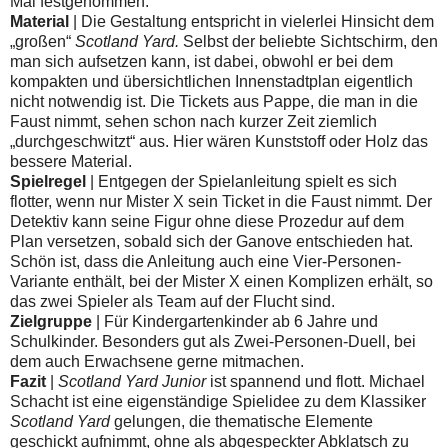
Mal festgenommen.
Material
| Die Gestaltung entspricht in vielerlei Hinsicht dem
„großen“
Scotland Yard.
Selbst der beliebte Sichtschirm, den
man sich aufsetzen kann, ist dabei, obwohl er bei dem
kompakten und übersichtlichen Innenstadtplan eigentlich
nicht notwendig ist. Die Tickets aus Pappe, die man in die
Faust nimmt, sehen schon nach kurzer Zeit ziemlich
„durchgeschwitzt“ aus. Hier wären Kunststoff oder Holz das
bessere Material.
Spielregel
| Entgegen der Spielanleitung spielt es sich
flotter, wenn nur Mister X sein Ticket in die Faust nimmt. Der
Detektiv kann seine Figur ohne diese Prozedur auf dem
Plan versetzen, sobald sich der Ganove entschieden hat.
Schön ist, dass die Anleitung auch eine Vier-Personen-
Variante enthält, bei der Mister X einen Komplizen erhält, so
das zwei Spieler als Team auf der Flucht sind.
Zielgruppe
| Für Kindergartenkinder ab 6 Jahre und
Schulkinder. Besonders gut als Zwei-Personen-Duell, bei
dem auch Erwachsene gerne mitmachen.
Fazit
|
Scotland Yard Junior
ist spannend und flott. Michael
Schacht ist eine eigenständige Spielidee zu dem Klassiker
Scotland Yard
gelungen, die thematische Elemente
geschickt aufnimmt, ohne als abgespeckter Abklatsch zu