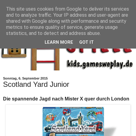
This site uses cookies from Google to deliver its services
and to analyze traffic. Your IP address and user-agent are
shared with Google along with performance and security
metrics to ensure quality of service, generate usage
statistics, and to detect and address abuse.
LEARN MORE
GOT IT
Sonntag, 6. September 2015
Scotland Yard Junior
Die spannende Jagd nach Mister X quer durch London