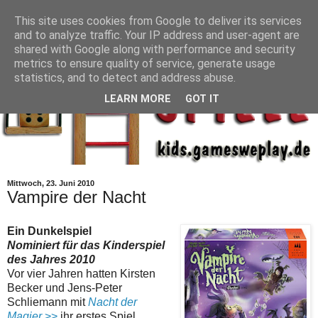
This site uses cookies from Google to deliver its services
and to analyze traffic. Your IP address and user-agent are
shared with Google along with performance and security
metrics to ensure quality of service, generate usage
statistics, and to detect and address abuse.
LEARN MORE
GOT IT
Mittwoch, 23. Juni 2010
Vampire der Nacht
Ein Dunkelspiel
Nominiert für das Kinderspiel
des Jahres 2010
Vor vier Jahren hatten Kirsten
Becker und Jens-Peter
Schliemann mit
Nacht der
Magier
>>
ihr erstes Spiel